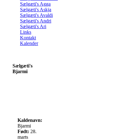
Sælgæti's Agga
Sælgæti's Askja
Sælgæti's Avaldi
Sælgæti's Andri
Sælgæti's Ari
Links
Kontakt
Kalender
Sælgæti's
Bjarmi
Kaldenavn:
Bjarmi
F
ødt:
28.
marts