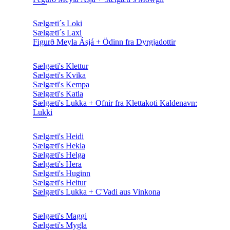
Sælgæti´s Loki
Sælgæti´s Laxi
Figurð Meyla Ásjá + Ödinn fra Dyrgjadottir
Sælgæti's Klettur
Sælgæti's Kvika
Sælgæti's Kempa
Sælgæti's Katla
Sælgæti's Lukka + Ofnir fra Klettakoti Kaldenavn:
Lukki
Sælgæti's Heidi
Sælgæti's Hekla
Sælgæti's Helga
Sælgæti's Hera
Sælgæti's Huginn
Sælgæti's Heitur
Sælgæti's Lukka + C'Vadi aus Vinkona
Sælgæti's Maggi
Sælgæti's Mygla