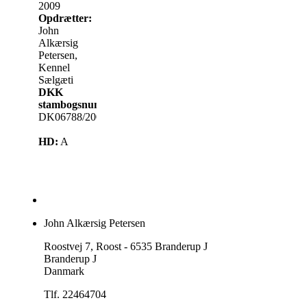
2009
Opdrætter:
John
Alkærsig
Petersen,
Kennel
Sælgæti
DKK
stambogsnummer:
DK06788/2009
HD:
A
John Alkærsig Petersen
Roostvej 7, Roost - 6535 Branderup J
Branderup J
Danmark
Tlf. 22464704