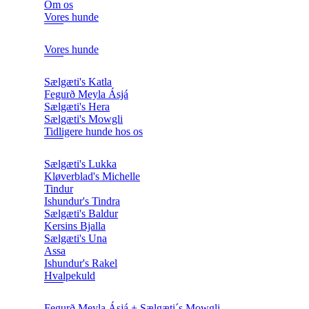
Om os
Vores hunde
Vores hunde
Sælgæti's Katla
Fegurð Meyla Ásjá
Sælgæti's Hera
Sælgæti's Mowgli
Tidligere hunde hos os
Sælgæti's Lukka
Kløverblad's Michelle
Tindur
Ishundur's Tindra
Sælgæti's Baldur
Kersins Bjalla
Sælgæti's Una
Assa
Ishundur's Rakel
Hvalpekuld
Fegurð Meyla Ásjá + Sælgæti´s Mowgli