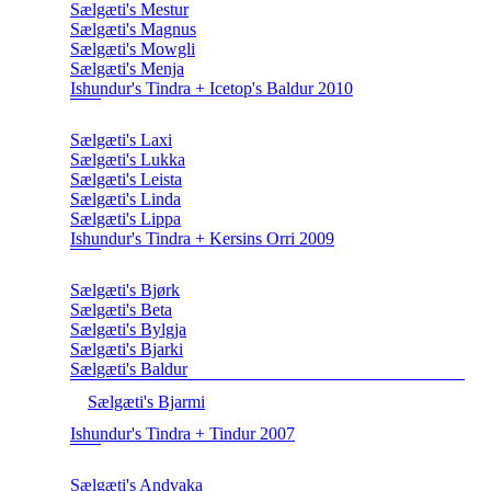
Sælgæti's Mestur
Sælgæti's Magnus
Sælgæti's Mowgli
Sælgæti's Menja
Ishundur's Tindra + Icetop's Baldur 2010
Sælgæti's Laxi
Sælgæti's Lukka
Sælgæti's Leista
Sælgæti's Linda
Sælgæti's Lippa
Ishundur's Tindra + Kersins Orri 2009
Sælgæti's Bjørk
Sælgæti's Beta
Sælgæti's Bylgja
Sælgæti's Bjarki
Sælgæti's Baldur
Sælgæti's Bjarmi
Ishundur's Tindra + Tindur 2007
Sælgæti's Andvaka